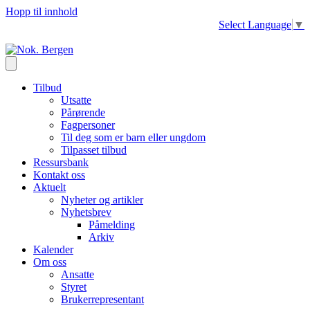
Hopp til innhold
Select Language
▼
Tilbud
Utsatte
Pårørende
Fagpersoner
Til deg som er barn eller ungdom
Tilpasset tilbud
Ressursbank
Kontakt oss
Aktuelt
Nyheter og artikler
Nyhetsbrev
Påmelding
Arkiv
Kalender
Om oss
Ansatte
Styret
Brukerrepresentant