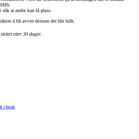
å SMS.
slik at andre kan få plass.
kere å bli avvist dersom det blir fullt.
ettet etter 30 dager.
tt i bruk