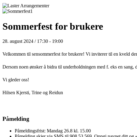
Sommerfest for brukere
28. august 2024 / 17:30
-
19:00
Velkommen til sensommerfest for brukere!
Vi inviterer til en kveld de
Dersom noen ønsker å bidra til underholdningen med f. eks en sang, di
Vi gleder oss!
Hilsen Kjersti, Trine og Reidun
Påmelding
Påmeldingsfrist: Mandag 26.8 kl. 15.00
Påmelding skjer via SMS til 908 53 569. Oppgi navnet ditt og «