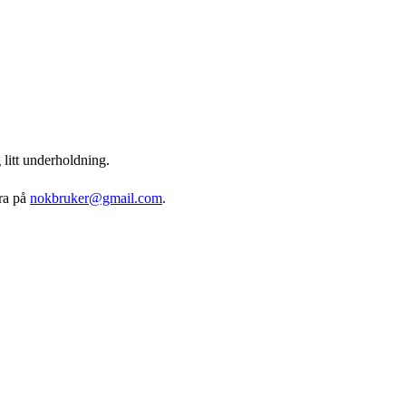
g litt underholdning.
ara på
nokbruker@gmail.com
.