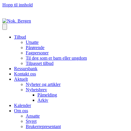
Hopp til innhold
Tilbud
Utsatte
Pårørende
Fagpersoner
Til deg som er barn eller ungdom
Tilpasset tilbud
Ressursbank
Kontakt oss
Aktuelt
Nyheter og artikler
Nyhetsbrev
Påmelding
Arkiv
Kalender
Om oss
Ansatte
Styret
Brukerrepresentant