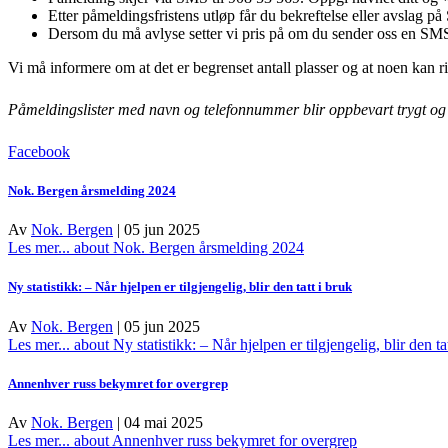
Etter påmeldingsfristens utløp får du bekreftelse eller avslag p
Dersom du må avlyse setter vi pris på om du sender oss en SMS 
Vi må informere om at det er begrenset antall plasser og at noen kan risi
Påmeldingslister med navn og telefonnummer blir oppbevart trygt og sl
Facebook
Nok. Bergen årsmelding 2024
Av
Nok. Bergen
|
05 jun 2025
Les mer...
about Nok. Bergen årsmelding 2024
Ny statistikk: – Når hjelpen er tilgjengelig, blir den tatt i bruk
Av
Nok. Bergen
|
05 jun 2025
Les mer...
about Ny statistikk: – Når hjelpen er tilgjengelig, blir den ta
Annenhver russ bekymret for overgrep
Av
Nok. Bergen
|
04 mai 2025
Les mer...
about Annenhver russ bekymret for overgrep