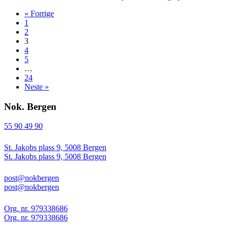
« Forrige
1
2
3
4
5
…
24
Neste »
Nok. Bergen
55 90 49 90
St. Jakobs plass 9, 5008 Bergen
St. Jakobs plass 9, 5008 Bergen
post@nokbergen
post@nokbergen
Org. nr. 979338686
Org. nr. 979338686