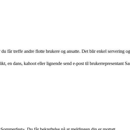
r du får treffe andre flotte brukere og ansatte. Det blir enkel servering o
kt, en dans, kahoot eller lignende send e-post til brukerrepresentant S
Sommerfest». Du får bekreftelse på at meldingen din er mottatt.