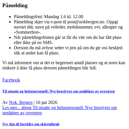
Påmelding
Påmeldingsfrist: Mandag 1.6 kl. 12.00
Påmelding skjer via e-post til post@nokbergen.no. Oppgi
navnet ditt, navn på veileder, mobilnummer, evt. allergier og
«Sommerfest».
Når påmeldingsfristen går ut får du vite om du har fått plass
eller ikke på en SMS.
Dersom du må avlyse setter vi pris på om du gir oss beskjed
slik at andre kan få plass.
Vi må informere om at det er begrenset antall plasser og at noen kan
risikere å ikke få plass dersom påmeldingen blir full.
Facebook
Til utsatte og helsepersonell: Nye brosjyrer om senfølger av overgrep
Av
Nok. Bergen
|
16 jan 2026
Les mer...
about Til utsatte og helsepersonell: Nye brosjyrer om
senfølger av overgrep
Syv tips til foreldre om skjermbruk