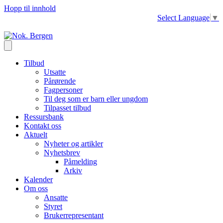
Hopp til innhold
Select Language
▼
Tilbud
Utsatte
Pårørende
Fagpersoner
Til deg som er barn eller ungdom
Tilpasset tilbud
Ressursbank
Kontakt oss
Aktuelt
Nyheter og artikler
Nyhetsbrev
Påmelding
Arkiv
Kalender
Om oss
Ansatte
Styret
Brukerrepresentant