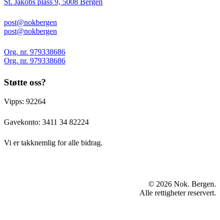
St. Jakobs plass 9, 5008 Bergen
post@nokbergen
post@nokbergen
Org. nr. 979338686
Org. nr. 979338686
Støtte oss?
Vipps: 92264
Gavekonto:
3411 34 82224
Vi er takknemlig for alle bidrag.
© 2026 Nok. Bergen.
Alle rettigheter reservert.