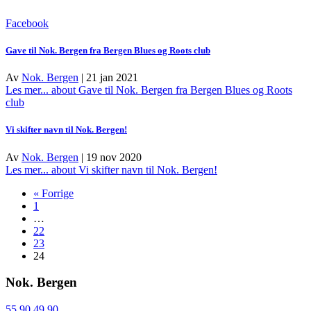
Facebook
Gave til Nok. Bergen fra Bergen Blues og Roots club
Av
Nok. Bergen
|
21 jan 2021
Les mer...
about Gave til Nok. Bergen fra Bergen Blues og Roots
club
Vi skifter navn til Nok. Bergen!
Av
Nok. Bergen
|
19 nov 2020
Les mer...
about Vi skifter navn til Nok. Bergen!
« Forrige
1
…
22
23
24
Nok. Bergen
55 90 49 90