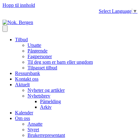
Hopp til innhold
Select Language
▼
Tilbud
Utsatte
Pårørende
Fagpersoner
Til deg som er barn eller ungdom
Tilpasset tilbud
Ressursbank
Kontakt oss
Aktuelt
Nyheter og artikler
Nyhetsbrev
Påmelding
Arkiv
Kalender
Om oss
Ansatte
Styret
Brukerrepresentant