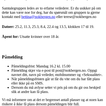
Samtalegruppen ledes av to erfarne veiledere. Er du usikker på om
dette kan være noe for deg, har du spørsmål om gruppen ta gjerne
kontakt med
bettina@nokbergen.no
eller terese@nokbergen.no
Datoer:
25.2, 11.3, 25.3, 8.4, 22.4 og 13.5, klokken 17 til 19.
Åpent for:
Utsatte kvinner over 18 år.
Påmelding
Påmeldingsfrist: Mandag 16.2 kl. 15.00
Påmelding skjer via e-post til post@nokbergen.no. Oppgi
navnet ditt, navn på veileder, mobilnummer og «Seksualitet».
Når påmeldingsfristen går ut får du vite om du har fått plass
eller ikke på en SMS.
Dersom du må avlyse setter vi pris på om du gir oss beskjed
slik at andre kan få plass.
Vi må informere om at det er begrenset antall plasser og at noen kan
risikere å ikke få plass dersom påmeldingen blir full.