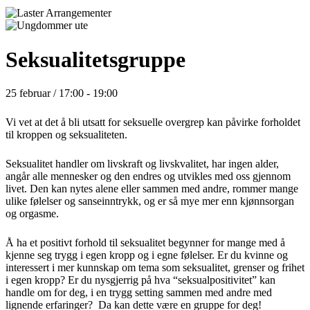
Seksualitetsgruppe
25 februar / 17:00
-
19:00
Vi vet at det å bli utsatt for seksuelle overgrep kan påvirke forholdet
til kroppen og seksualiteten.
Seksualitet handler om livskraft og livskvalitet, har ingen alder,
angår alle mennesker og den endres og utvikles med oss gjennom
livet. Den kan nytes alene eller sammen med andre, rommer mange
ulike følelser og sanseinntrykk, og er så mye mer enn kjønnsorgan
og orgasme.
Å ha et positivt forhold til seksualitet begynner for mange med å
kjenne seg trygg i egen kropp og i egne følelser. Er du kvinne og
interessert i mer kunnskap om tema som seksualitet, grenser og frihet
i egen kropp? Er du nysgjerrig på hva “seksualpositivitet” kan
handle om for deg, i en trygg setting sammen med andre med
lignende erfaringer? Da kan dette være en gruppe for deg!