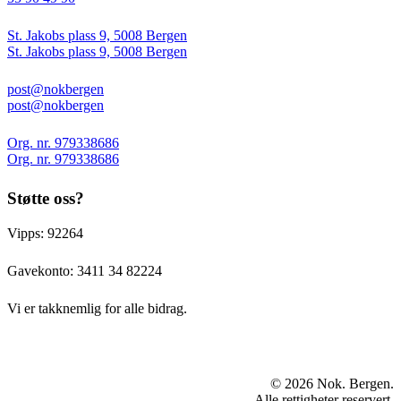
St. Jakobs plass 9, 5008 Bergen
St. Jakobs plass 9, 5008 Bergen
post@nokbergen
post@nokbergen
Org. nr. 979338686
Org. nr. 979338686
Støtte oss?
Vipps: 92264
Gavekonto:
3411 34 82224
Vi er takknemlig for alle bidrag.
© 2026 Nok. Bergen.
Alle rettigheter reservert.