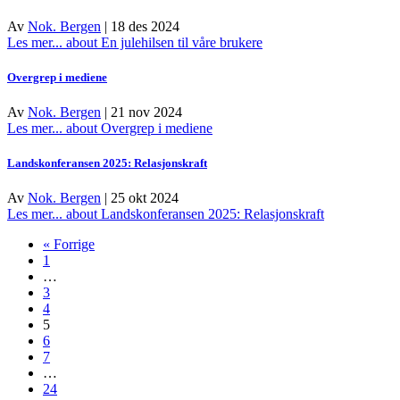
Av
Nok. Bergen
|
18 des 2024
Les mer...
about En julehilsen til våre brukere
Overgrep i mediene
Av
Nok. Bergen
|
21 nov 2024
Les mer...
about Overgrep i mediene
Landskonferansen 2025: Relasjonskraft
Av
Nok. Bergen
|
25 okt 2024
Les mer...
about Landskonferansen 2025: Relasjonskraft
« Forrige
1
…
3
4
5
6
7
…
24