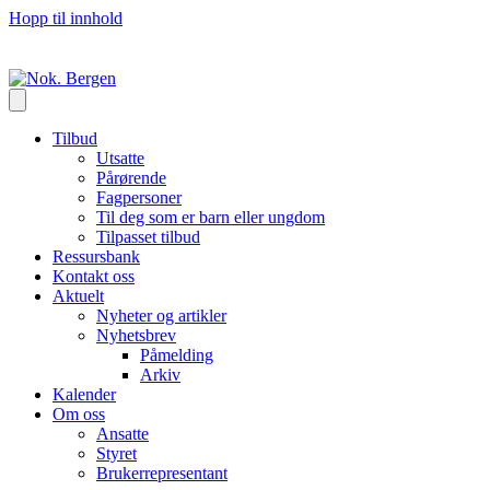
Hopp til innhold
Tilbud
Utsatte
Pårørende
Fagpersoner
Til deg som er barn eller ungdom
Tilpasset tilbud
Ressursbank
Kontakt oss
Aktuelt
Nyheter og artikler
Nyhetsbrev
Påmelding
Arkiv
Kalender
Om oss
Ansatte
Styret
Brukerrepresentant