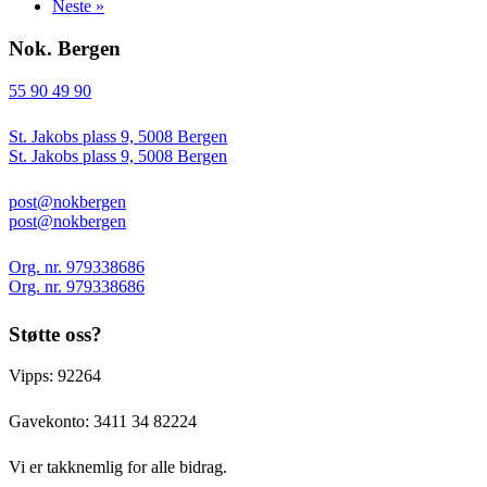
Neste »
Nok. Bergen
55 90 49 90
St. Jakobs plass 9, 5008 Bergen
St. Jakobs plass 9, 5008 Bergen
post@nokbergen
post@nokbergen
Org. nr. 979338686
Org. nr. 979338686
Støtte oss?
Vipps: 92264
Gavekonto:
3411 34 82224
Vi er takknemlig for alle bidrag.