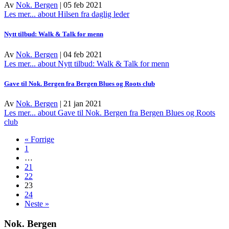
Av
Nok. Bergen
|
05 feb 2021
Les mer...
about Hilsen fra daglig leder
Nytt tilbud: Walk & Talk for menn
Av
Nok. Bergen
|
04 feb 2021
Les mer...
about Nytt tilbud: Walk & Talk for menn
Gave til Nok. Bergen fra Bergen Blues og Roots club
Av
Nok. Bergen
|
21 jan 2021
Les mer...
about Gave til Nok. Bergen fra Bergen Blues og Roots
club
« Forrige
1
…
21
22
23
24
Neste »
Nok. Bergen