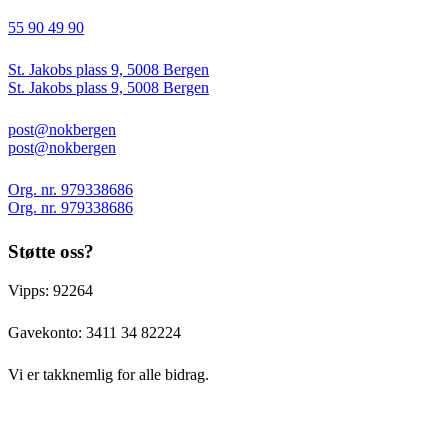
55 90 49 90
St. Jakobs plass 9, 5008 Bergen
St. Jakobs plass 9, 5008 Bergen
post@nokbergen
post@nokbergen
Org. nr. 979338686
Org. nr. 979338686
Støtte oss?
Vipps: 92264
Gavekonto:
3411 34 82224
Vi er takknemlig for alle bidrag.