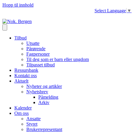
Hopp til innhold
Select Language
▼
Tilbud
Utsatte
Pårørende
Fagpersoner
Til deg som er barn eller ungdom
Tilpasset tilbud
Ressursbank
Kontakt oss
Aktuelt
Nyheter og artikler
Nyhetsbrev
Påmelding
Arkiv
Kalender
Om oss
Ansatte
Styret
Brukerrepresentant