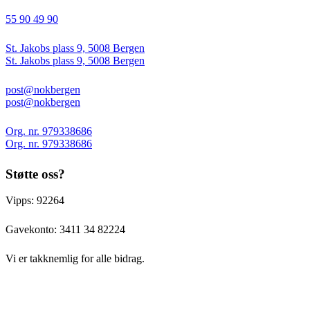
55 90 49 90
St. Jakobs plass 9, 5008 Bergen
St. Jakobs plass 9, 5008 Bergen
post@nokbergen
post@nokbergen
Org. nr. 979338686
Org. nr. 979338686
Støtte oss?
Vipps: 92264
Gavekonto:
3411 34 82224
Vi er takknemlig for alle bidrag.