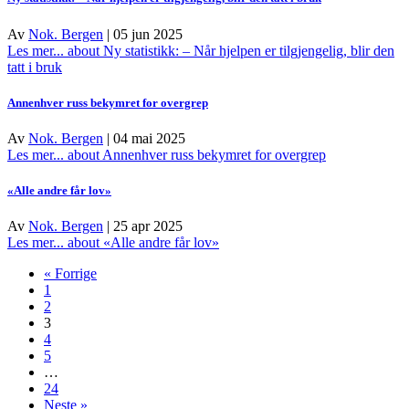
Av
Nok. Bergen
|
05 jun 2025
Les mer...
about Ny statistikk: – Når hjelpen er tilgjengelig, blir den
tatt i bruk
Annenhver russ bekymret for overgrep
Av
Nok. Bergen
|
04 mai 2025
Les mer...
about Annenhver russ bekymret for overgrep
«Alle andre får lov»
Av
Nok. Bergen
|
25 apr 2025
Les mer...
about «Alle andre får lov»
« Forrige
1
2
3
4
5
…
24
Neste »