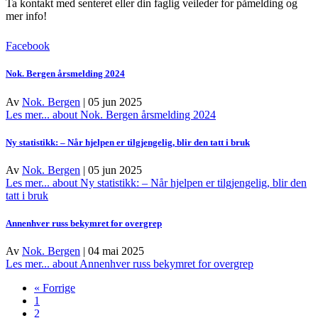
Ta kontakt med senteret eller din faglig veileder for påmelding og
mer info!
Facebook
Nok. Bergen årsmelding 2024
Av
Nok. Bergen
|
05 jun 2025
Les mer...
about Nok. Bergen årsmelding 2024
Ny statistikk: – Når hjelpen er tilgjengelig, blir den tatt i bruk
Av
Nok. Bergen
|
05 jun 2025
Les mer...
about Ny statistikk: – Når hjelpen er tilgjengelig, blir den
tatt i bruk
Annenhver russ bekymret for overgrep
Av
Nok. Bergen
|
04 mai 2025
Les mer...
about Annenhver russ bekymret for overgrep
« Forrige
1
2