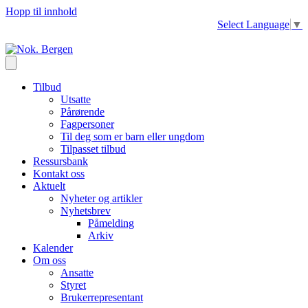
Hopp til innhold
Select Language
▼
Tilbud
Utsatte
Pårørende
Fagpersoner
Til deg som er barn eller ungdom
Tilpasset tilbud
Ressursbank
Kontakt oss
Aktuelt
Nyheter og artikler
Nyhetsbrev
Påmelding
Arkiv
Kalender
Om oss
Ansatte
Styret
Brukerrepresentant