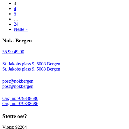
3
4
5
…
24
Neste »
Nok. Bergen
55 90 49 90
St. Jakobs plass 9, 5008 Bergen
St. Jakobs plass 9, 5008 Bergen
post@nokbergen
post@nokbergen
Org. nr. 979338686
Org. nr. 979338686
Støtte oss?
Vipps: 92264