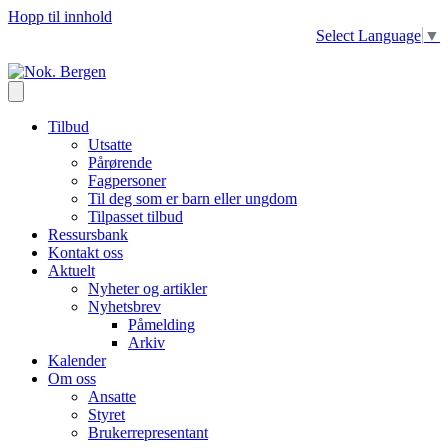
Hopp til innhold
Select Language
▼
Tilbud
Utsatte
Pårørende
Fagpersoner
Til deg som er barn eller ungdom
Tilpasset tilbud
Ressursbank
Kontakt oss
Aktuelt
Nyheter og artikler
Nyhetsbrev
Påmelding
Arkiv
Kalender
Om oss
Ansatte
Styret
Brukerrepresentant