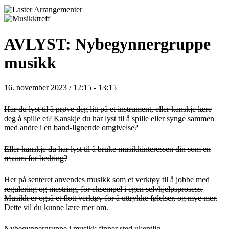
AVLYST: Nybegynnergruppe
musikk
16. november 2023 / 12:15
-
13:15
Har du lyst til å prøve deg litt på et instrument, eller kanskje lære
deg å spille et? Kanskje du har lyst til å spille eller synge sammen
med andre i en band-lignende omgivelse?
Eller kanskje du har lyst til å bruke musikkinteressen din som en
ressurs for bedring?
Her på senteret anvendes musikk som et verktøy til å jobbe med
regulering og mestring, for eksempel i egen selvhjelpsprosess.
Musikk er også et flott verktøy for å uttrykke følelser, og mye mer.
Dette vil du kunne lære mer om.
Nybegynnergruppe i musikk finner sted ukentlig.