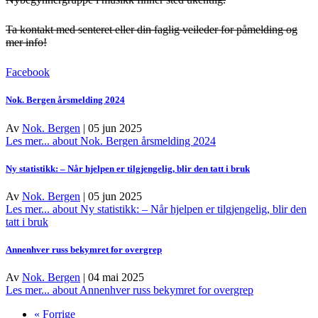
Ta kontakt med senteret eller din faglig veileder for påmelding og
mer info!
Facebook
Nok. Bergen årsmelding 2024
Av
Nok. Bergen
|
05 jun 2025
Les mer...
about Nok. Bergen årsmelding 2024
Ny statistikk: – Når hjelpen er tilgjengelig, blir den tatt i bruk
Av
Nok. Bergen
|
05 jun 2025
Les mer...
about Ny statistikk: – Når hjelpen er tilgjengelig, blir den
tatt i bruk
Annenhver russ bekymret for overgrep
Av
Nok. Bergen
|
04 mai 2025
Les mer...
about Annenhver russ bekymret for overgrep
« Forrige