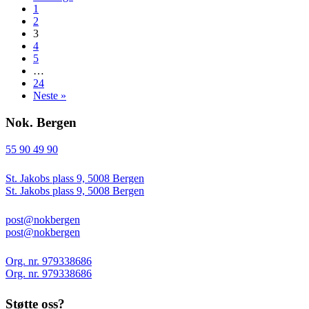
1
2
3
4
5
…
24
Neste »
Nok. Bergen
55 90 49 90
St. Jakobs plass 9, 5008 Bergen
St. Jakobs plass 9, 5008 Bergen
post@nokbergen
post@nokbergen
Org. nr. 979338686
Org. nr. 979338686
Støtte oss?