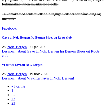
forkunnskap innen musikk for å delta.
Ta kontakt med senteret eller din faglige veileder for påmelding og
mer info!
Facebook
Gave til Nok. Bergen fra Bergen Blues og Roots club
Av
Nok. Bergen
|
21 jan 2021
Les mer...
about Gave til Nok. Bergen fra Bergen Blues og Roots
club
Vi skifter navn til Nok. Bergen!
Av
Nok. Bergen
|
19 nov 2020
Les mer...
about Vi skifter navn til Nok. Bergen!
« Forrige
1
…
22
23