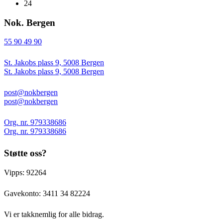
24
Nok. Bergen
55 90 49 90
St. Jakobs plass 9, 5008 Bergen
St. Jakobs plass 9, 5008 Bergen
post@nokbergen
post@nokbergen
Org. nr. 979338686
Org. nr. 979338686
Støtte oss?
Vipps: 92264
Gavekonto:
3411 34 82224
Vi er takknemlig for alle bidrag.