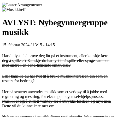
AVLYST: Nybegynnergruppe
musikk
15. februar 2024 / 13:15
-
14:15
Har du lyst til å prøve deg litt på et instrument, eller kanskje lære
deg å spille et? Kanskje du har lyst til å spille eller synge sammen
med andre i en band-lignende omgivelse?
Eller kanskje du har lyst til å bruke musikkinteressen din som en
ressurs for bedring?
Her på senteret anvendes musikk som et verktøy til å jobbe med
regulering og mestring, for eksempel i egen selvhjelpsprosess.
Musikk er også et flott verktøy for å uttrykke følelser, og mye mer.
Dette vil du kunne lære mer om.
Nybegynnergruppe i musikk finner sted ukentlig. Man trenger ingen