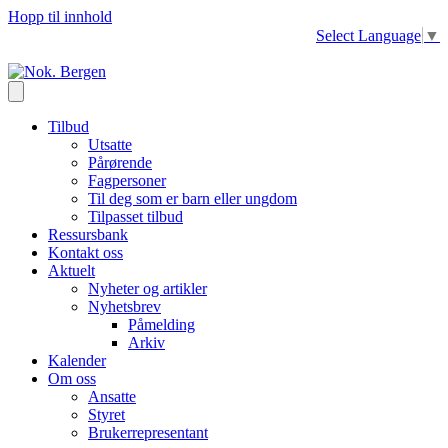
Hopp til innhold
Select Language
▼
Tilbud
Utsatte
Pårørende
Fagpersoner
Til deg som er barn eller ungdom
Tilpasset tilbud
Ressursbank
Kontakt oss
Aktuelt
Nyheter og artikler
Nyhetsbrev
Påmelding
Arkiv
Kalender
Om oss
Ansatte
Styret
Brukerrepresentant