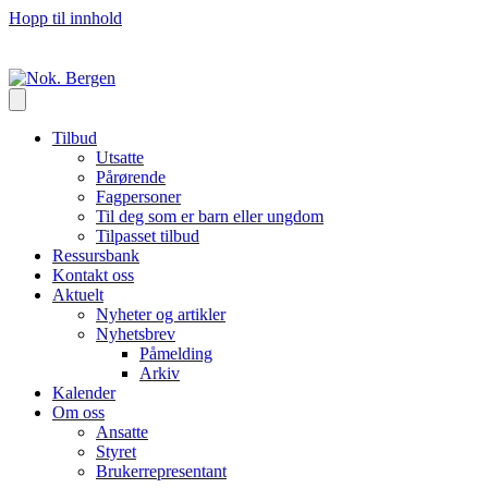
Hopp til innhold
Tilbud
Utsatte
Pårørende
Fagpersoner
Til deg som er barn eller ungdom
Tilpasset tilbud
Ressursbank
Kontakt oss
Aktuelt
Nyheter og artikler
Nyhetsbrev
Påmelding
Arkiv
Kalender
Om oss
Ansatte
Styret
Brukerrepresentant