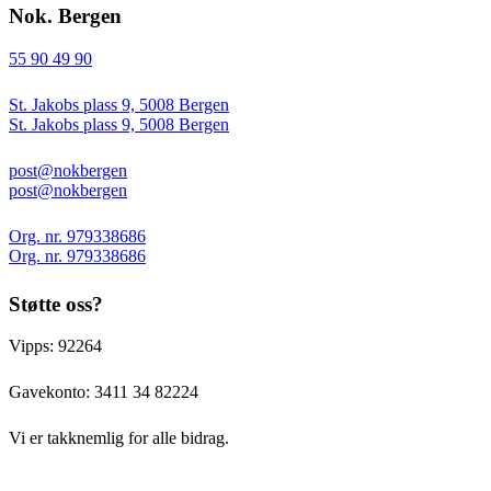
Nok. Bergen
55 90 49 90
St. Jakobs plass 9, 5008 Bergen
St. Jakobs plass 9, 5008 Bergen
post@nokbergen
post@nokbergen
Org. nr. 979338686
Org. nr. 979338686
Støtte oss?
Vipps: 92264
Gavekonto:
3411 34 82224
Vi er takknemlig for alle bidrag.