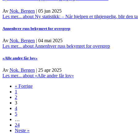
Av
Nok. Bergen
|
05 jun 2025
Les mer...
about Ny statistikk: – Når hjelpen er tilgjengelig, blir den ta
Annenhver russ bekymret for overgrep
Av
Nok. Bergen
|
04 mai 2025
Les mer...
about Annenhver russ bekymret for overgrep
«Alle andre får lov»
Av
Nok. Bergen
|
25 apr 2025
Les mer...
about «Alle andre får lov»
« Forrige
1
2
3
4
5
…
24
Neste »