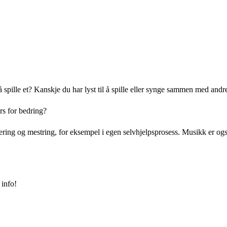
g å spille et? Kanskje du har lyst til å spille eller synge sammen med an
rs for bedring?
ing og mestring, for eksempel i egen selvhjelpsprosess. Musikk er også e
 info!