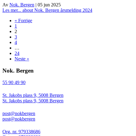
Av
Nok. Bergen
|
05 jun 2025
Les mer...
about Nok. Bergen årsmelding 2024
« Forrige
1
2
3
4
…
24
Neste »
Nok. Bergen
55 90 49 90
St. Jakobs plass 9, 5008 Bergen
St. Jakobs plass 9, 5008 Bergen
post@nokbergen
post@nokbergen
Org. nr. 979338686