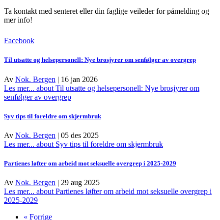
Ta kontakt med senteret eller din faglige veileder for påmelding og
mer info!
Facebook
Til utsatte og helsepersonell: Nye brosjyrer om senfølger av overgrep
Av
Nok. Bergen
|
16 jan 2026
Les mer...
about Til utsatte og helsepersonell: Nye brosjyrer om
senfølger av overgrep
Syv tips til foreldre om skjermbruk
Av
Nok. Bergen
|
05 des 2025
Les mer...
about Syv tips til foreldre om skjermbruk
Partienes løfter om arbeid mot seksuelle overgrep i 2025-2029
Av
Nok. Bergen
|
29 aug 2025
Les mer...
about Partienes løfter om arbeid mot seksuelle overgrep i
2025-2029
« Forrige