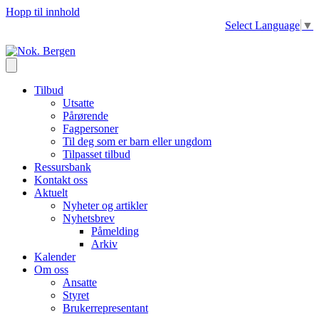
Hopp til innhold
Select Language
▼
Tilbud
Utsatte
Pårørende
Fagpersoner
Til deg som er barn eller ungdom
Tilpasset tilbud
Ressursbank
Kontakt oss
Aktuelt
Nyheter og artikler
Nyhetsbrev
Påmelding
Arkiv
Kalender
Om oss
Ansatte
Styret
Brukerrepresentant