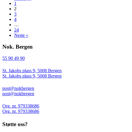
1
2
3
4
…
24
Neste »
Nok. Bergen
55 90 49 90
St. Jakobs plass 9, 5008 Bergen
St. Jakobs plass 9, 5008 Bergen
post@nokbergen
post@nokbergen
Org. nr. 979338686
Org. nr. 979338686
Støtte oss?