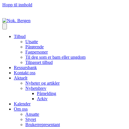
Hopp til innhold
Tilbud
Utsatte
Pårørende
Fagpersoner
Til deg som er barn eller ungdom
Tilpasset tilbud
Ressursbank
Kontakt oss
Aktuelt
Nyheter og artikler
Nyhetsbrev
Påmelding
Arkiv
Kalender
Om oss
Ansatte
Styret
Brukerrepresentant