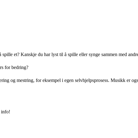
g å spille et? Kanskje du har lyst til å spille eller synge sammen med an
rs for bedring?
ing og mestring, for eksempel i egen selvhjelpsprosess. Musikk er også e
 info!