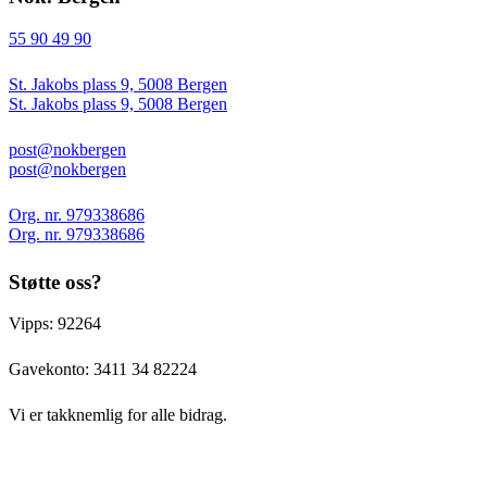
55 90 49 90
St. Jakobs plass 9, 5008 Bergen
St. Jakobs plass 9, 5008 Bergen
post@nokbergen
post@nokbergen
Org. nr. 979338686
Org. nr. 979338686
Støtte oss?
Vipps: 92264
Gavekonto:
3411 34 82224
Vi er takknemlig for alle bidrag.