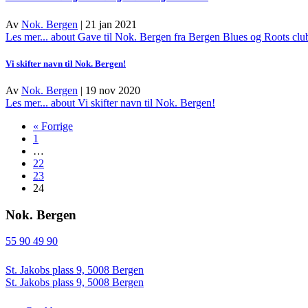
Av
Nok. Bergen
|
21 jan 2021
Les mer...
about Gave til Nok. Bergen fra Bergen Blues og Roots clu
Vi skifter navn til Nok. Bergen!
Av
Nok. Bergen
|
19 nov 2020
Les mer...
about Vi skifter navn til Nok. Bergen!
« Forrige
1
…
22
23
24
Nok. Bergen
55 90 49 90
St. Jakobs plass 9, 5008 Bergen
St. Jakobs plass 9, 5008 Bergen