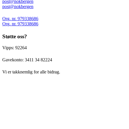
post@nokbergen
post@nokbergen
Org. nr. 979338686
Org. nr. 979338686
Støtte oss?
Vipps: 92264
Gavekonto:
3411 34 82224
Vi er takknemlig for alle bidrag.