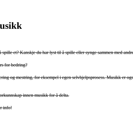
usikk
g å spille et? Kanskje du har lyst til å spille eller synge sammen med an
rs for bedring?
ing og mestring, for eksempel i egen selvhjelpsprosess. Musikk er også e
orkunnskap innen musikk for å delta.
r info!