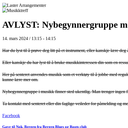
AVLYST: Nybegynnergruppe m
14. mars 2024 / 13:15
-
14:15
Har du lyst til å prøve deg litt på et instrument, eller kanskje lære de
Eller kanskje du har lyst til å bruke musikkinteressen din som en ressu
Her på senteret anvendes musikk som et verktøy til å jobbe med reguler
kunne lære mer om.
Nybegynnergruppe i musikk finner sted ukentlig. Man trenger ingen f
Ta kontakt med senteret eller din faglige veileder for påmelding og me
Facebook
Gave til Nok. Bergen fra Bergen Blues og Roots club