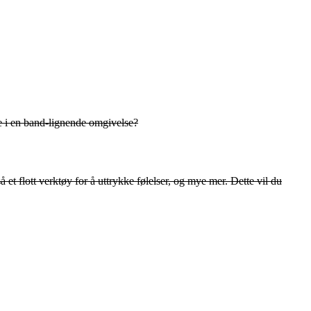
dre i en band-lignende omgivelse?
t flott verktøy for å uttrykke følelser, og mye mer. Dette vil du