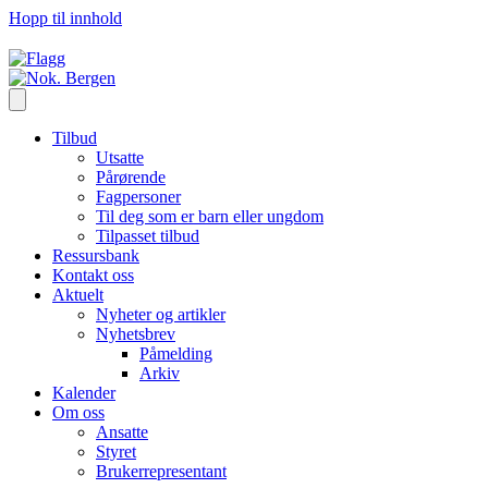
Hopp til innhold
Tilbud
Utsatte
Pårørende
Fagpersoner
Til deg som er barn eller ungdom
Tilpasset tilbud
Ressursbank
Kontakt oss
Aktuelt
Nyheter og artikler
Nyhetsbrev
Påmelding
Arkiv
Kalender
Om oss
Ansatte
Styret
Brukerrepresentant