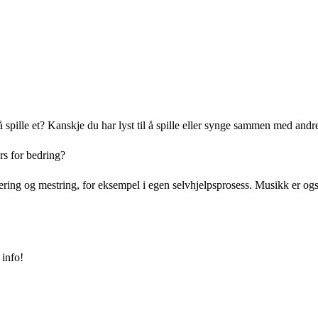
g å spille et? Kanskje du har lyst til å spille eller synge sammen med an
rs for bedring?
ing og mestring, for eksempel i egen selvhjelpsprosess. Musikk er også e
 info!