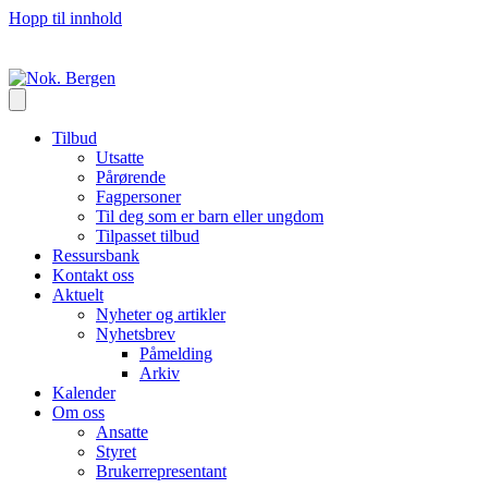
Hopp til innhold
Tilbud
Utsatte
Pårørende
Fagpersoner
Til deg som er barn eller ungdom
Tilpasset tilbud
Ressursbank
Kontakt oss
Aktuelt
Nyheter og artikler
Nyhetsbrev
Påmelding
Arkiv
Kalender
Om oss
Ansatte
Styret
Brukerrepresentant