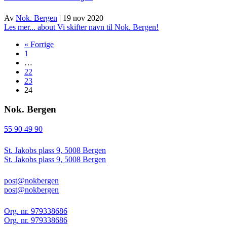
Av
Nok. Bergen
|
19 nov 2020
Les mer...
about Vi skifter navn til Nok. Bergen!
« Forrige
1
…
22
23
24
Nok. Bergen
55 90 49 90
St. Jakobs plass 9, 5008 Bergen
St. Jakobs plass 9, 5008 Bergen
post@nokbergen
post@nokbergen
Org. nr. 979338686
Org. nr. 979338686