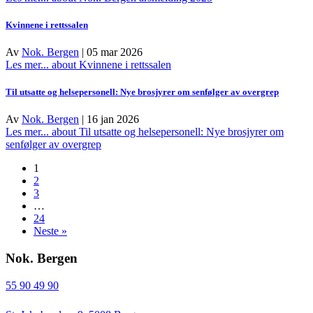
Kvinnene i rettssalen
Av
Nok. Bergen
|
05 mar 2026
Les mer...
about Kvinnene i rettssalen
Til utsatte og helsepersonell: Nye brosjyrer om senfølger av overgrep
Av
Nok. Bergen
|
16 jan 2026
Les mer...
about Til utsatte og helsepersonell: Nye brosjyrer om
senfølger av overgrep
1
2
3
…
24
Neste »
Nok. Bergen
55 90 49 90