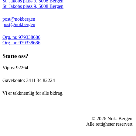
St. Jakobs plass 9, 5008 Bergen
St. Jakobs plass 9, 5008 Bergen
post@nokbergen
post@nokbergen
Org. nr. 979338686
Org. nr. 979338686
Støtte oss?
Vipps: 92264
Gavekonto:
3411 34 82224
Vi er takknemlig for alle bidrag.
© 2026 Nok. Bergen.
Alle rettigheter reservert.