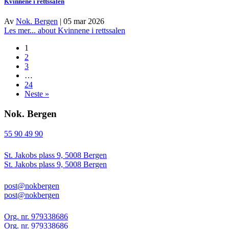
Kvinnene i rettssalen
Av
Nok. Bergen
|
05 mar 2026
Les mer...
about Kvinnene i rettssalen
1
2
3
…
24
Neste »
Nok. Bergen
55 90 49 90
St. Jakobs plass 9, 5008 Bergen
St. Jakobs plass 9, 5008 Bergen
post@nokbergen
post@nokbergen
Org. nr. 979338686
Org. nr. 979338686