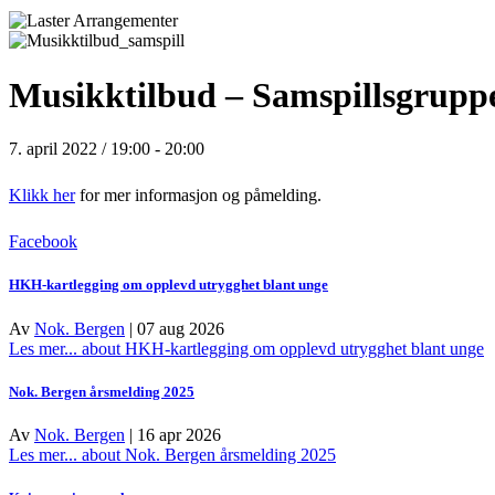
Musikktilbud – Samspillsgrupp
7. april 2022 / 19:00
-
20:00
Klikk her
for mer informasjon og påmelding.
Facebook
HKH-kartlegging om opplevd utrygghet blant unge
Av
Nok. Bergen
|
07 aug 2026
Les mer...
about HKH-kartlegging om opplevd utrygghet blant unge
Nok. Bergen årsmelding 2025
Av
Nok. Bergen
|
16 apr 2026
Les mer...
about Nok. Bergen årsmelding 2025