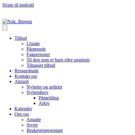
Hopp til innhold
Tilbud
Utsatte
Pårørende
Fagpersoner
Til deg som er barn eller ungdom
Tilpasset tilbud
Ressursbank
Kontakt oss
Aktuelt
Nyheter og artikler
Nyhetsbrev
Påmelding
Arkiv
Kalender
Om oss
Ansatte
Styret
Brukerrepresentant