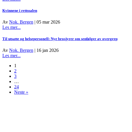
Nok.
Bergen
Kvinnene i rettssalen
årsmelding
2025
Av
Nok. Bergen
|
05 mar 2026
about
Les mer...
Kvinnene
i
Til utsatte og helsepersonell: Nye brosjyrer om senfølger av overgrep
rettssalen
Av
Nok. Bergen
|
16 jan 2026
about
Les mer...
Til
1
utsatte
2
og
3
helsepersonell:
…
Nye
24
brosjyrer
Neste »
om
senfølger
av
overgrep