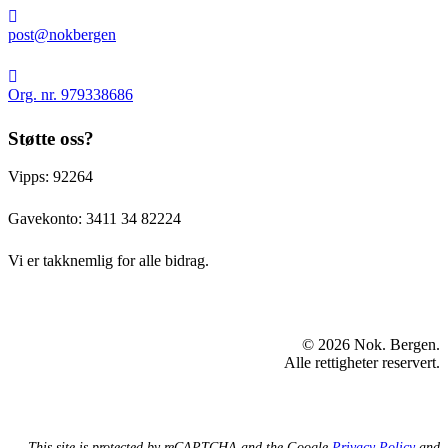
9,
post@nokbergen
5008
post@nokbergen
Bergen
Org.
nr.
Org. nr. 979338686
979338686
Støtte oss?
Vipps: 92264
Gavekonto:
3411 34 82224
Vi er takknemlig for alle bidrag.
© 2026 Nok. Bergen.
Alle rettigheter reservert.
This site is protected by reCAPTCHA and the Google
Privacy Policy
and