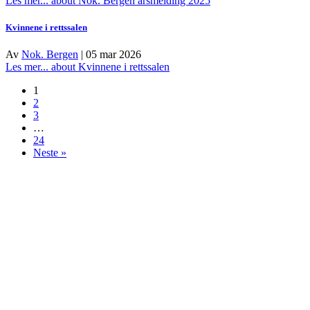
Les mer...
about Nok. Bergen årsmelding 2025
Kvinnene i rettssalen
Av
Nok. Bergen
|
05 mar 2026
Les mer...
about Kvinnene i rettssalen
1
2
3
…
24
Neste »