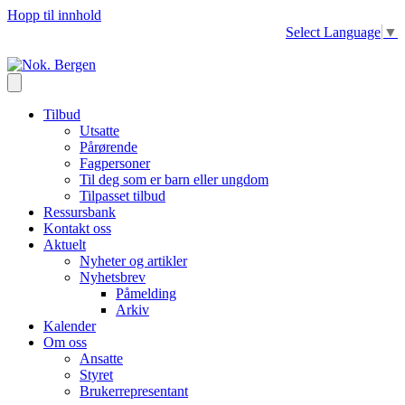
Hopp til innhold
Select Language
▼
Tilbud
Utsatte
Pårørende
Fagpersoner
Til deg som er barn eller ungdom
Tilpasset tilbud
Ressursbank
Kontakt oss
Aktuelt
Nyheter og artikler
Nyhetsbrev
Påmelding
Arkiv
Kalender
Om oss
Ansatte
Styret
Brukerrepresentant