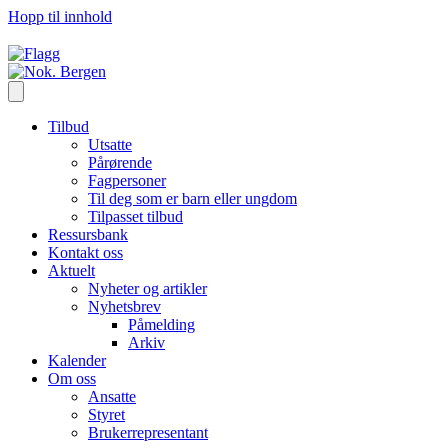
Hopp til innhold
Tilbud
Utsatte
Pårørende
Fagpersoner
Til deg som er barn eller ungdom
Tilpasset tilbud
Ressursbank
Kontakt oss
Aktuelt
Nyheter og artikler
Nyhetsbrev
Påmelding
Arkiv
Kalender
Om oss
Ansatte
Styret
Brukerrepresentant