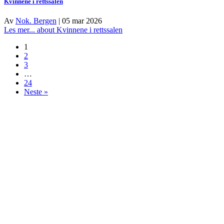
Kvinnene i rettssalen
Av
Nok. Bergen
|
05 mar 2026
Les mer...
about Kvinnene i rettssalen
1
2
3
…
24
Neste »