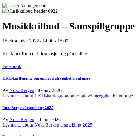
Musikktilbud – Samspillgruppe
15. desember 2022 / 14:00
-
15:00
Klikk her
for mer informasjon og påmelding.
Facebook
HKH-kartlegging om opplevd utrygghet blant unge
Av
Nok. Bergen
|
07 aug 2026
Les mer...
about HKH-kartlegging om opplevd utrygghet blant unge
Nok. Bergen årsmelding 2025
Av
Nok. Bergen
|
16 apr 2026
Les mer...
about Nok. Bergen årsmelding 2025