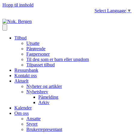
Hopp til innhold
Select Language
▼
Tilbud
Utsatte
Pårørende
Fagpersoner
Til deg som er barn eller ungdom
Tilpasset tilbud
Ressursbank
Kontakt oss
Aktuelt
Nyheter og artikler
Nyhetsbrev
Påmelding
Arkiv
Kalender
Om oss
Ansatte
Styret
Brukerrepresentant