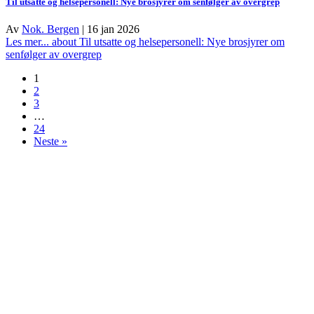
Til utsatte og helsepersonell: Nye brosjyrer om senfølger av overgrep
Av
Nok. Bergen
|
16 jan 2026
Les mer...
about Til utsatte og helsepersonell: Nye brosjyrer om
senfølger av overgrep
1
2
3
…
24
Neste »