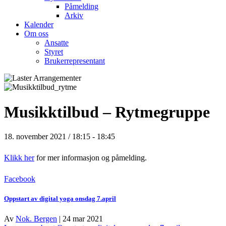
Påmelding
Arkiv
Kalender
Om oss
Ansatte
Styret
Brukerrepresentant
Musikktilbud – Rytmegruppe
18. november 2021 / 18:15
-
18:45
Klikk her
for mer informasjon og påmelding.
Facebook
Oppstart av digital yoga onsdag 7.april
Av
Nok. Bergen
|
24 mar 2021