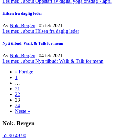
Les mer...
about Oppstart av digital yoga onsdag 7.april
Hilsen fra daglig leder
Av
Nok. Bergen
|
05 feb 2021
Les mer...
about Hilsen fra daglig leder
Nytt tilbud: Walk & Talk for menn
Av
Nok. Bergen
|
04 feb 2021
Les mer...
about Nytt tilbud: Walk & Talk for menn
« Forrige
1
…
21
22
23
24
Neste »
Nok. Bergen
55 90 49 90