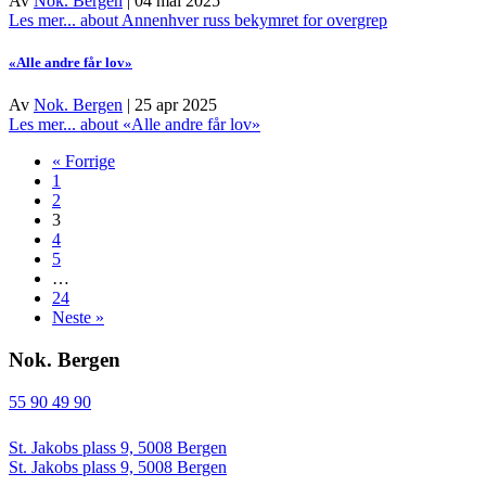
Av
Nok. Bergen
|
04 mai 2025
Les mer...
about Annenhver russ bekymret for overgrep
«Alle andre får lov»
Av
Nok. Bergen
|
25 apr 2025
Les mer...
about «Alle andre får lov»
« Forrige
1
2
3
4
5
…
24
Neste »
Nok. Bergen
55 90 49 90
St. Jakobs plass 9, 5008 Bergen
St. Jakobs plass 9, 5008 Bergen