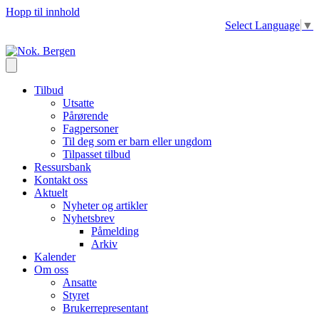
Hopp til innhold
Select Language
▼
Tilbud
Utsatte
Pårørende
Fagpersoner
Til deg som er barn eller ungdom
Tilpasset tilbud
Ressursbank
Kontakt oss
Aktuelt
Nyheter og artikler
Nyhetsbrev
Påmelding
Arkiv
Kalender
Om oss
Ansatte
Styret
Brukerrepresentant