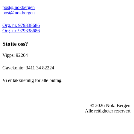
post@nokbergen
post@nokbergen
Org. nr. 979338686
Org. nr. 979338686
Støtte oss?
Vipps: 92264
Gavekonto:
3411 34 82224
Vi er takknemlig for alle bidrag.
© 2026 Nok. Bergen.
Alle rettigheter reservert.