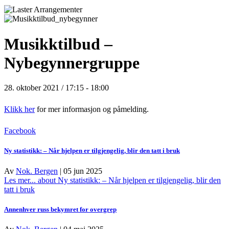
Musikktilbud –
Nybegynnergruppe
28. oktober 2021 / 17:15
-
18:00
Klikk her
for mer informasjon og påmelding.
Facebook
Ny statistikk: – Når hjelpen er tilgjengelig, blir den tatt i bruk
Av
Nok. Bergen
|
05 jun 2025
Les mer...
about Ny statistikk: – Når hjelpen er tilgjengelig, blir den
tatt i bruk
Annenhver russ bekymret for overgrep