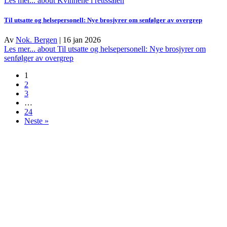
Les mer...
about Kvinnene i rettssalen
Til utsatte og helsepersonell: Nye brosjyrer om senfølger av overgrep
Av
Nok. Bergen
|
16 jan 2026
Les mer...
about Til utsatte og helsepersonell: Nye brosjyrer om
senfølger av overgrep
1
2
3
…
24
Neste »