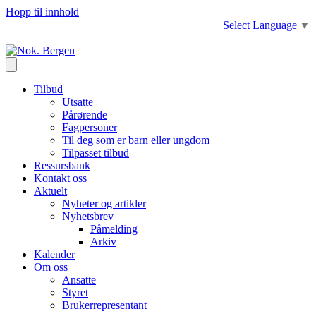
Hopp til innhold
Select Language
▼
Tilbud
Utsatte
Pårørende
Fagpersoner
Til deg som er barn eller ungdom
Tilpasset tilbud
Ressursbank
Kontakt oss
Aktuelt
Nyheter og artikler
Nyhetsbrev
Påmelding
Arkiv
Kalender
Om oss
Ansatte
Styret
Brukerrepresentant