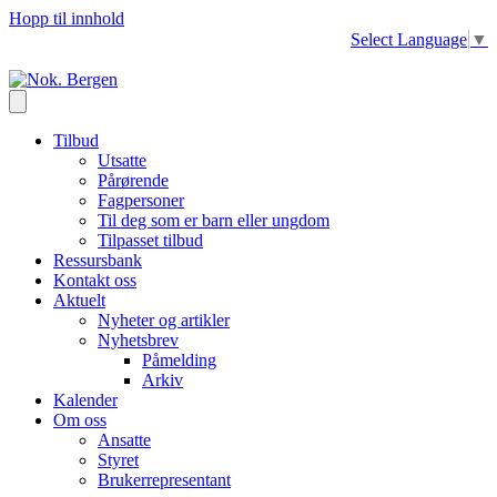
Hopp til innhold
Select Language
▼
Tilbud
Utsatte
Pårørende
Fagpersoner
Til deg som er barn eller ungdom
Tilpasset tilbud
Ressursbank
Kontakt oss
Aktuelt
Nyheter og artikler
Nyhetsbrev
Påmelding
Arkiv
Kalender
Om oss
Ansatte
Styret
Brukerrepresentant