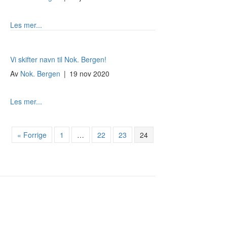
about Gave til Nok. Bergen fra Bergen Blues og Roots clu
Les mer...
Vi skifter navn til Nok. Bergen!
Av
Nok. Bergen
|
19 nov 2020
about Vi skifter navn til Nok. Bergen!
Les mer...
« Forrige
1
…
22
23
24