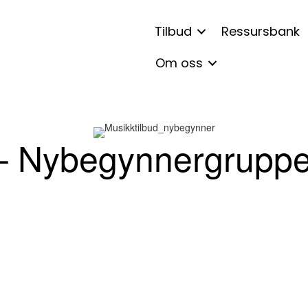
Tilbud
Ressursbank
Om oss
 – Nybegynnergrupp