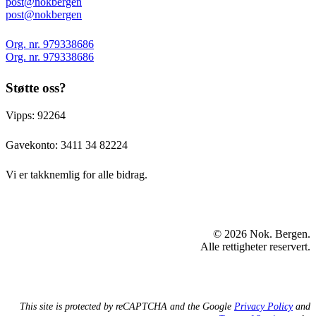
post@nokbergen
post@nokbergen
Org. nr. 979338686
Org. nr. 979338686
Støtte oss?
Vipps: 92264
Gavekonto:
3411 34 82224
Vi er takknemlig for alle bidrag.
© 2026 Nok. Bergen.
Alle rettigheter reservert.
This site is protected by reCAPTCHA and the Google
Privacy Policy
and