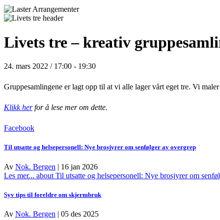
Livets tre – kreativ gruppesaml
24. mars 2022 / 17:00
-
19:30
Gruppesamlingene er lagt opp til at vi alle lager vårt eget tre. Vi male
Klikk her
for å lese mer om dette.
Facebook
Til utsatte og helsepersonell: Nye brosjyrer om senfølger av overgrep
Av
Nok. Bergen
|
16 jan 2026
Les mer...
about Til utsatte og helsepersonell: Nye brosjyrer om senfø
Syv tips til foreldre om skjermbruk
Av
Nok. Bergen
|
05 des 2025