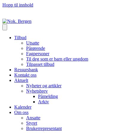
Hopp til innhold
Tilbud
Utsatte
Pårørende
Fagpersoner
Til deg som er barn eller ungdom
Tilpasset tilbud
Ressursbank
Kontakt oss
Aktuelt
Nyheter og artikler
Nyhetsbrev
Påmelding
Arkiv
Kalender
Om oss
Ansatte
Styret
Brukerrepresentant