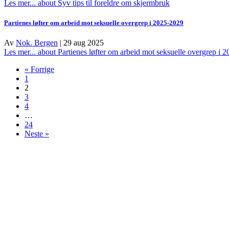
Les mer...
about Syv tips til foreldre om skjermbruk
Partienes løfter om arbeid mot seksuelle overgrep i 2025-2029
Av
Nok. Bergen
|
29 aug 2025
Les mer...
about Partienes løfter om arbeid mot seksuelle overgrep i 
« Forrige
1
2
3
4
…
24
Neste »