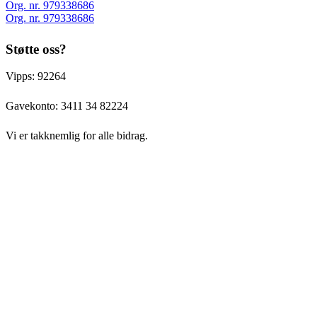
Org. nr. 979338686
Org. nr. 979338686
Støtte oss?
Vipps: 92264
Gavekonto:
3411 34 82224
Vi er takknemlig for alle bidrag.