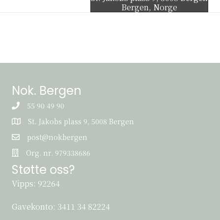
Bergen
,
Norge
Nok. Bergen
55 90 49 90
St. Jakobs plass 9, 5008 Bergen
St. Jakobs plass 9, 5008 Bergen
post@nokbergen
post@nokbergen
Org. nr. 979338686
Org. nr. 979338686
Støtte oss?
Vipps: 92264
Gavekonto:
3411 34 82224