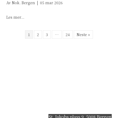
Av
Nok. Bergen
|
05 mar 2026
about Kvinnene i rettssalen
Les mer...
1
2
3
…
24
Neste »
St. Jakobs plass 9, 5008 Bergen