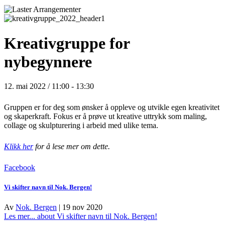
Kreativgruppe for
nybegynnere
12. mai 2022 / 11:00
-
13:30
Gruppen er for deg som ønsker å oppleve og utvikle egen kreativitet
og skaperkraft. Fokus er å prøve ut kreative uttrykk som maling,
collage og skulpturering i arbeid med ulike tema.
Klikk her
for å lese mer om dette.
Facebook
Vi skifter navn til Nok. Bergen!
Av
Nok. Bergen
|
19 nov 2020
Les mer...
about Vi skifter navn til Nok. Bergen!