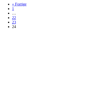
« Forrige
1
…
22
23
24