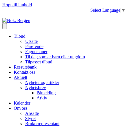
Hopp til innhold
Select Language
▼
Tilbud
Utsatte
Pårørende
Fagpersoner
Til deg som er barn eller ungdom
Tilpasset tilbud
Ressursbank
Kontakt oss
Aktuelt
Nyheter og artikler
Nyhetsbrev
Påmelding
Arkiv
Kalender
Om oss
Ansatte
Styret
Brukerrepresentant