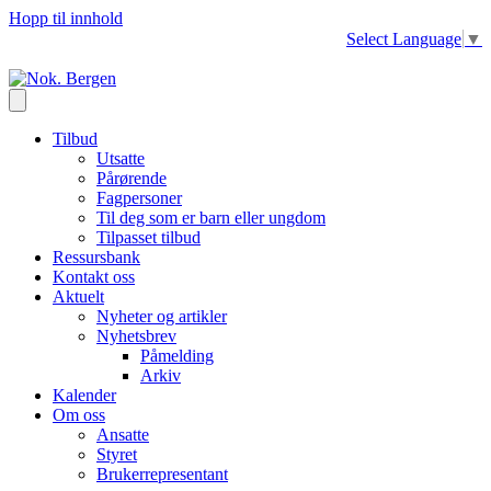
Hopp til innhold
Select Language
▼
Tilbud
Utsatte
Pårørende
Fagpersoner
Til deg som er barn eller ungdom
Tilpasset tilbud
Ressursbank
Kontakt oss
Aktuelt
Nyheter og artikler
Nyhetsbrev
Påmelding
Arkiv
Kalender
Om oss
Ansatte
Styret
Brukerrepresentant