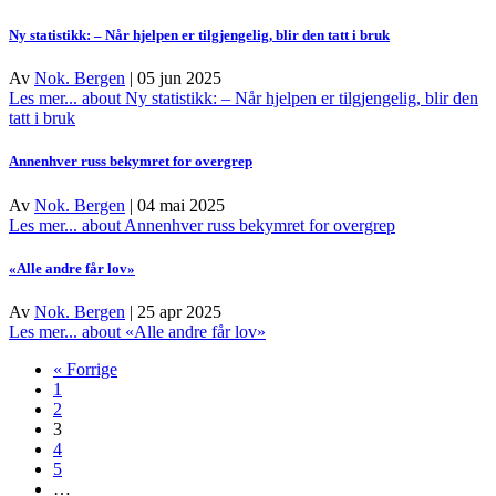
Ny statistikk: – Når hjelpen er tilgjengelig, blir den tatt i bruk
Av
Nok. Bergen
|
05 jun 2025
Les mer...
about Ny statistikk: – Når hjelpen er tilgjengelig, blir den
tatt i bruk
Annenhver russ bekymret for overgrep
Av
Nok. Bergen
|
04 mai 2025
Les mer...
about Annenhver russ bekymret for overgrep
«Alle andre får lov»
Av
Nok. Bergen
|
25 apr 2025
Les mer...
about «Alle andre får lov»
« Forrige
1
2
3
4
5
…