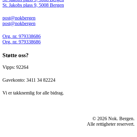
St. Jakobs plass 9, 5008 Bergen
post@nokbergen
post@nokbergen
Org. nr. 979338686
Org. nr. 979338686
Støtte oss?
Vipps: 92264
Gavekonto:
3411 34 82224
Vi er takknemlig for alle bidrag.
© 2026 Nok. Bergen.
Alle rettigheter reservert.