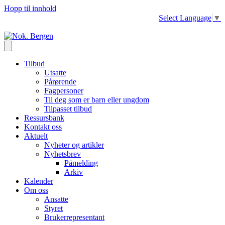
Hopp til innhold
Select Language
▼
Tilbud
Utsatte
Pårørende
Fagpersoner
Til deg som er barn eller ungdom
Tilpasset tilbud
Ressursbank
Kontakt oss
Aktuelt
Nyheter og artikler
Nyhetsbrev
Påmelding
Arkiv
Kalender
Om oss
Ansatte
Styret
Brukerrepresentant