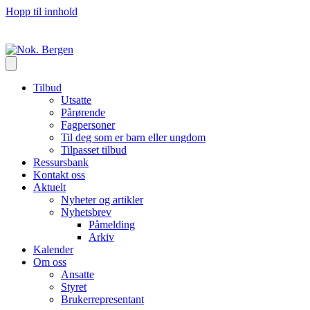
Hopp til innhold
Tilbud
Utsatte
Pårørende
Fagpersoner
Til deg som er barn eller ungdom
Tilpasset tilbud
Ressursbank
Kontakt oss
Aktuelt
Nyheter og artikler
Nyhetsbrev
Påmelding
Arkiv
Kalender
Om oss
Ansatte
Styret
Brukerrepresentant