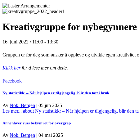
Kreativgruppe for nybegynnere
16. juni 2022 / 11:00
-
13:30
Gruppen er for deg som ønsker å oppleve og utvikle egen kreativitet o
Klikk her
for å lese mer om dette.
Facebook
Ny statistikk: – Når hjelpen er tilgjengelig, blir den tatt i bruk
Av
Nok. Bergen
|
05 jun 2025
Les mer...
about Ny statistikk: – Når hjelpen er tilgjengelig, blir den ta
Annenhver russ bekymret for overgrep
Av
Nok. Bergen
|
04 mai 2025