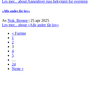
Les mer...
about Annenhver russ bekymret for overgrep
«Alle andre får lov»
Av
Nok. Bergen
|
25 apr 2025
Les mer...
about «Alle andre får lov»
« Forrige
1
2
3
4
5
…
24
Neste »