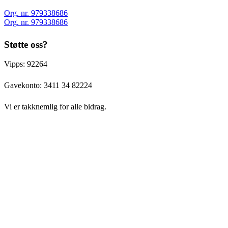
Org. nr. 979338686
Org. nr. 979338686
Støtte oss?
Vipps: 92264
Gavekonto:
3411 34 82224
Vi er takknemlig for alle bidrag.