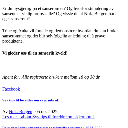
Er du nysgjerrig på et sanserom er? Og hvorfor stimulering av
sansene er viktig for oss alle? Og visste du at Nok. Bergen har et
eget sanserom?
Trine og Anita vil fortelle og demonstrere hvordan du kan bruke
sanserommet og det blir selvfølgelig anledning til å prøve
produktene.
Vi gleder oss til en sanserik kveld!
Åpent for: Alle registrerte brukere mellom 18 og 30 år
Facebook
Syv tips til foreldre om skjermbruk
Av
Nok. Bergen
|
05 des 2025
Les mer...
about Syv tips til foreldre om skjermbruk
Partienes løfter om arbeid mot seksuelle overgrep i 2025-2029