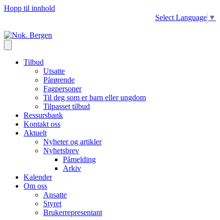
Hopp til innhold
Select Language
▼
Tilbud
Utsatte
Pårørende
Fagpersoner
Til deg som er barn eller ungdom
Tilpasset tilbud
Ressursbank
Kontakt oss
Aktuelt
Nyheter og artikler
Nyhetsbrev
Påmelding
Arkiv
Kalender
Om oss
Ansatte
Styret
Brukerrepresentant