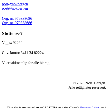
post@nokbergen
post@nokbergen
Org. nr. 979338686
Org. nr. 979338686
Støtte oss?
Vipps: 92264
Gavekonto:
3411 34 82224
Vi er takknemlig for alle bidrag.
© 2026 Nok. Bergen.
Alle rettigheter reservert.
This site is protected by reCAPTCHA and the Google
Privacy Policy
and