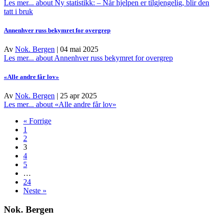
Les mer...
about Ny statistikk: – Når hjelpen er tilgjengelig, blir den
tatt i bruk
Annenhver russ bekymret for overgrep
Av
Nok. Bergen
|
04 mai 2025
Les mer...
about Annenhver russ bekymret for overgrep
«Alle andre får lov»
Av
Nok. Bergen
|
25 apr 2025
Les mer...
about «Alle andre får lov»
« Forrige
1
2
3
4
5
…
24
Neste »
Nok. Bergen