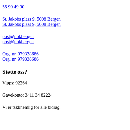
55 90 49 90
St. Jakobs plass 9, 5008 Bergen
St. Jakobs plass 9, 5008 Bergen
post@nokbergen
post@nokbergen
Org. nr. 979338686
Org. nr. 979338686
Støtte oss?
Vipps: 92264
Gavekonto:
3411 34 82224
Vi er takknemlig for alle bidrag.