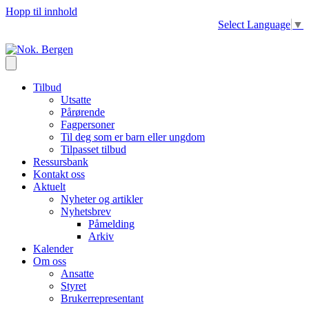
Hopp til innhold
Select Language
▼
Tilbud
Utsatte
Pårørende
Fagpersoner
Til deg som er barn eller ungdom
Tilpasset tilbud
Ressursbank
Kontakt oss
Aktuelt
Nyheter og artikler
Nyhetsbrev
Påmelding
Arkiv
Kalender
Om oss
Ansatte
Styret
Brukerrepresentant