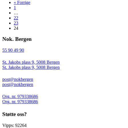
« Forrige
1
…
22
23
24
Nok. Bergen
55 90 49 90
St. Jakobs plass 9, 5008 Bergen
St. Jakobs plass 9, 5008 Bergen
post@nokbergen
post@nokbergen
Org. nr. 979338686
Org. nr. 979338686
Støtte oss?
Vipps: 92264