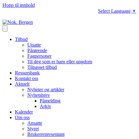
Hopp til innhold
Select Language
▼
Tilbud
Utsatte
Pårørende
Fagpersoner
Til deg som er barn eller ungdom
Tilpasset tilbud
Ressursbank
Kontakt oss
Aktuelt
Nyheter og artikler
Nyhetsbrev
Påmelding
Arkiv
Kalender
Om oss
Ansatte
Styret
Brukerrepresentant