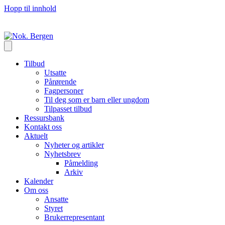
Hopp til innhold
Tilbud
Utsatte
Pårørende
Fagpersoner
Til deg som er barn eller ungdom
Tilpasset tilbud
Ressursbank
Kontakt oss
Aktuelt
Nyheter og artikler
Nyhetsbrev
Påmelding
Arkiv
Kalender
Om oss
Ansatte
Styret
Brukerrepresentant