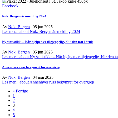
Facebook
Nok. Bergen årsmelding 2024
Av
Nok. Bergen
|
05 jun 2025
Les mer...
about Nok. Bergen årsmelding 2024
Ny statistikk: – Når hjelpen er tilgjengelig, blir den tatt i bruk
Av
Nok. Bergen
|
05 jun 2025
Les mer...
about Ny statistikk: – Når hjelpen er tilgjengelig, blir den ta
Annenhver russ bekymret for overgrep
Av
Nok. Bergen
|
04 mai 2025
Les mer...
about Annenhver russ bekymret for overgrep
« Forrige
1
2
3
4
5