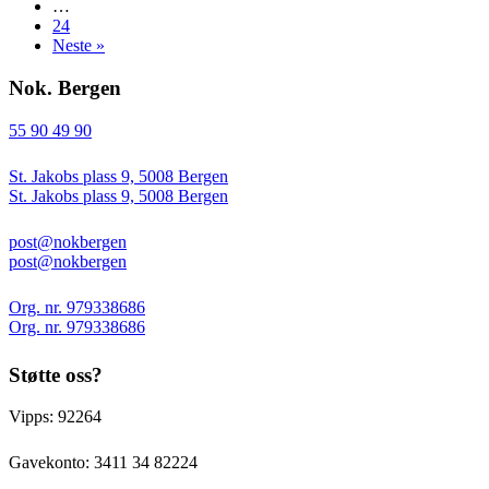
…
24
Neste »
Nok. Bergen
55 90 49 90
St. Jakobs plass 9, 5008 Bergen
St. Jakobs plass 9, 5008 Bergen
post@nokbergen
post@nokbergen
Org. nr. 979338686
Org. nr. 979338686
Støtte oss?
Vipps: 92264
Gavekonto:
3411 34 82224