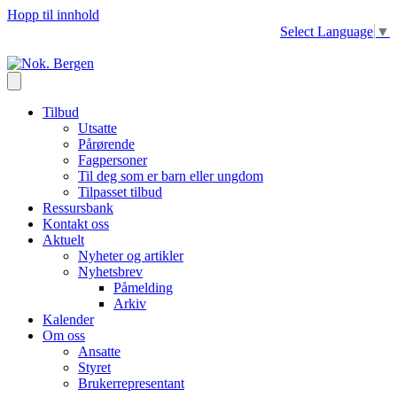
Hopp til innhold
Select Language
▼
Tilbud
Utsatte
Pårørende
Fagpersoner
Til deg som er barn eller ungdom
Tilpasset tilbud
Ressursbank
Kontakt oss
Aktuelt
Nyheter og artikler
Nyhetsbrev
Påmelding
Arkiv
Kalender
Om oss
Ansatte
Styret
Brukerrepresentant