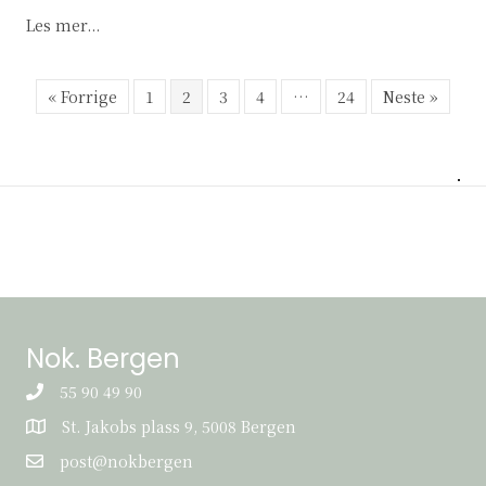
about Partienes løfter om arbeid mot seksuelle o
Les mer...
« Forrige
1
2
3
4
…
24
Neste »
Nok. Bergen
55 90 49 90
St. Jakobs plass 9, 5008 Bergen
St. Jakobs plass 9, 5008 Bergen
post@nokbergen
post@nokbergen