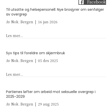
Facebook
Til utsatte og helsepersonell: Nye brosjyrer om senfølger
av overgrep
Av
Nok. Bergen
|
16 jan 2026
about Til utsatte og helsepersonell: Nye brosjyre
Les mer...
Syv tips til foreldre om skjermbruk
Av
Nok. Bergen
|
05 des 2025
about Syv tips til foreldre om skjermbruk
Les mer...
Partienes løfter om arbeid mot seksuelle overgrep i
2025-2029
Av
Nok. Bergen
|
29 aug 2025