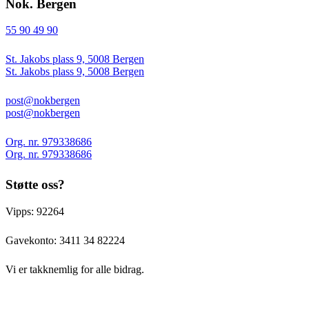
Nok. Bergen
55 90 49 90
St. Jakobs plass 9, 5008 Bergen
St. Jakobs plass 9, 5008 Bergen
post@nokbergen
post@nokbergen
Org. nr. 979338686
Org. nr. 979338686
Støtte oss?
Vipps: 92264
Gavekonto:
3411 34 82224
Vi er takknemlig for alle bidrag.