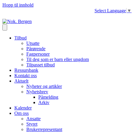
Hopp til innhold
Select Language
▼
Tilbud
Utsatte
Pårørende
Fagpersoner
Til deg som er barn eller ungdom
Tilpasset tilbud
Ressursbank
Kontakt oss
Aktuelt
Nyheter og artikler
Nyhetsbrev
Påmelding
Arkiv
Kalender
Om oss
Ansatte
Styret
Brukerrepresentant