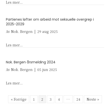
about Syv tips til foreldre om skjermbruk
Les mer...
Partienes løfter om arbeid mot seksuelle overgrep i
2025-2029
Av
Nok. Bergen
|
29 aug 2025
about Partienes løfter om arbeid mot seksuelle o
Les mer...
Nok. Bergen årsmelding 2024
Av
Nok. Bergen
|
05 jun 2025
about Nok. Bergen årsmelding 2024
Les mer...
« Forrige
1
2
3
4
…
24
Neste »