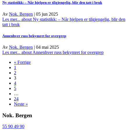
Ny statistikk: – Når hjelpen er tilgjengelig, blir den tatt i bruk
Av
Nok. Bergen
|
05 jun 2025
Les mer...
about Ny statistikk: – Når hjelpen er tilgjengelig, blir den
tatt i bruk
Annenhver russ bekymret for overgrep
Av
Nok. Bergen
|
04 mai 2025
Les mer...
about Annenhver russ bekymret for overgrep
« Forrige
1
2
3
4
5
…
24
Neste »
Nok. Bergen
55 90 49 90