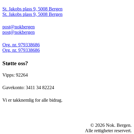
St. Jakobs plass 9, 5008 Bergen
St. Jakobs plass 9, 5008 Bergen
post@nokbergen
post@nokbergen
Org. nr. 979338686
Org. nr. 979338686
Støtte oss?
Vipps: 92264
Gavekonto:
3411 34 82224
Vi er takknemlig for alle bidrag.
© 2026 Nok. Bergen.
Alle rettigheter reservert.