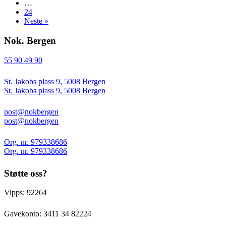
…
24
Neste »
Nok. Bergen
55 90 49 90
St. Jakobs plass 9, 5008 Bergen
St. Jakobs plass 9, 5008 Bergen
post@nokbergen
post@nokbergen
Org. nr. 979338686
Org. nr. 979338686
Støtte oss?
Vipps: 92264
Gavekonto:
3411 34 82224