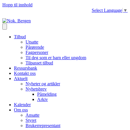
Hopp til innhold
Select Language
▼
Tilbud
Utsatte
Pårørende
Fagpersoner
Til deg som er barn eller ungdom
Tilpasset tilbud
Ressursbank
Kontakt oss
Aktuelt
Nyheter og artikler
Nyhetsbrev
Påmelding
Arkiv
Kalender
Om oss
Ansatte
Styret
Brukerrepresentant