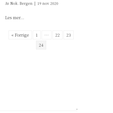
Av
Nok. Bergen
|
19 nov 2020
about Vi skifter navn til Nok. Bergen!
Les mer...
« Forrige
1
…
22
23
24