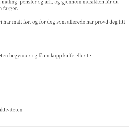
m maling, pensler og ark, og g
jennom musikken får du
m farger.
i har malt før, og for deg som allerede har prøvd deg litt
ten begynner og få en kopp kaffe eller te.
aktiviteten