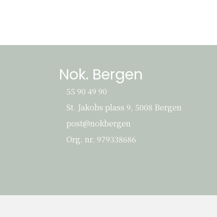
Nok. Bergen
55 90 49 90
St. Jakobs plass 9, 5008 Bergen
St. Jakobs plass 9, 5008 Bergen
post@nokbergen
post@nokbergen
Org. nr. 979338686
Org. nr. 979338686