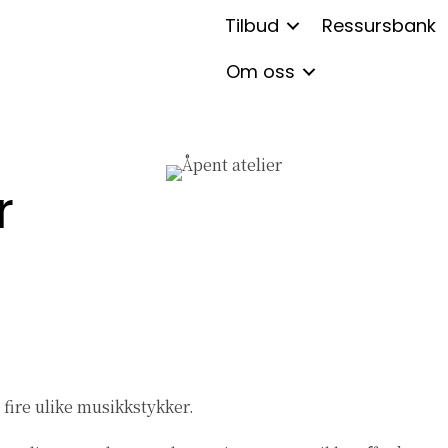
Tilbud
Ressursbank
Om oss
r
 fire ulike musikkstykker.