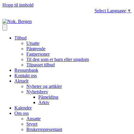
Hopp til innhold
Select Language
▼
Tilbud
Utsatte
Pårørende
Fagpersoner
Til deg som er barn eller ungdom
Tilpasset tilbud
Ressursbank
Kontakt oss
Aktuelt
Nyheter og artikler
Nyhetsbrev
Påmelding
Arkiv
Kalender
Om oss
Ansatte
Styret
Brukerrepresentant