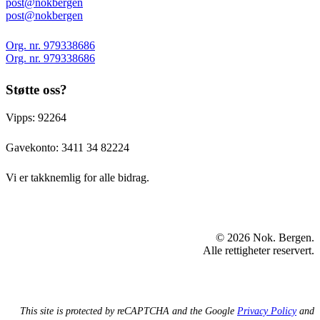
post@nokbergen
post@nokbergen
Org. nr. 979338686
Org. nr. 979338686
Støtte oss?
Vipps: 92264
Gavekonto:
3411 34 82224
Vi er takknemlig for alle bidrag.
© 2026 Nok. Bergen.
Alle rettigheter reservert.
This site is protected by reCAPTCHA and the Google
Privacy Policy
and