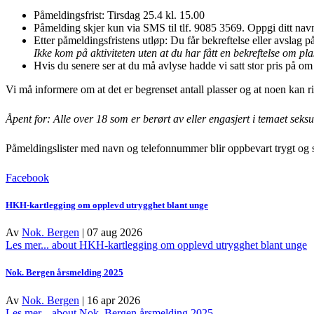
Påmeldingsfrist: Tirsdag 25.4 kl. 15.00
Påmelding skjer kun via SMS til tlf. 9085 3569. Oppgi ditt nav
Etter påmeldingsfristens utløp: Du får bekreftelse eller avslag 
Ikke kom på aktiviteten uten at du har fått en bekreftelse om pl
Hvis du senere ser at du må avlyse hadde vi satt stor pris på o
Vi må informere om at det er begrenset antall plasser og at noen kan risi
Åpent for: Alle over 18 som er berørt av eller engasjert i temaet seks
Påmeldingslister med navn og telefonnummer blir oppbevart trygt og sl
Facebook
HKH-kartlegging om opplevd utrygghet blant unge
Av
Nok. Bergen
|
07 aug 2026
Les mer...
about HKH-kartlegging om opplevd utrygghet blant unge
Nok. Bergen årsmelding 2025
Av
Nok. Bergen
|
16 apr 2026
Les mer...
about Nok. Bergen årsmelding 2025