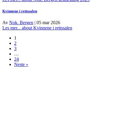
Kvinnene i rettssalen
Av
Nok. Bergen
|
05 mar 2026
Les mer...
about Kvinnene i rettssalen
1
2
3
…
24
Neste »