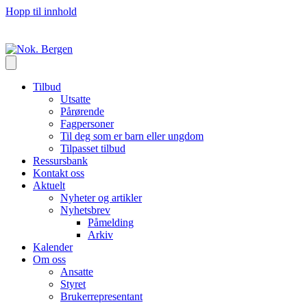
Hopp til innhold
Tilbud
Utsatte
Pårørende
Fagpersoner
Til deg som er barn eller ungdom
Tilpasset tilbud
Ressursbank
Kontakt oss
Aktuelt
Nyheter og artikler
Nyhetsbrev
Påmelding
Arkiv
Kalender
Om oss
Ansatte
Styret
Brukerrepresentant