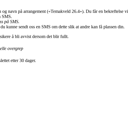
n og navn på arrangement («Temakveld 26.4»). Du får en bekreftelse via
på SMS.
ass på SMS.
m du kunne sendt oss en SMS om dette slik at andre kan få plassen din.
kere å bli avvist dersom det blir fullt.
uelle overgrep
ettet etter 30 dager.