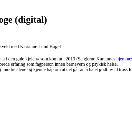
e (digital)
emakveld med Karianne Lund Boge!
enta i den gule kjolen» som kom ut i 2019 (Se gjerne Kariannes
hjemmes
rede erfaring som fagperson innen barnevern og psykisk helse.
mindre alene og kjenne håp om at det går an å ha et godt liv til tross f