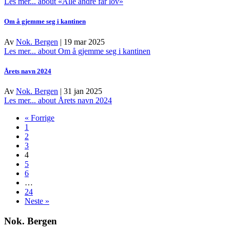
Les mer...
about «Alle andre får lov»
Om å gjemme seg i kantinen
Av
Nok. Bergen
|
19 mar 2025
Les mer...
about Om å gjemme seg i kantinen
Årets navn 2024
Av
Nok. Bergen
|
31 jan 2025
Les mer...
about Årets navn 2024
« Forrige
1
2
3
4
5
6
…
24
Neste »
Nok. Bergen