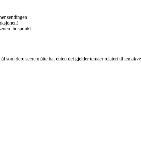
pner sendingen
nksjonen)
 senere tidspunkt
l som dere seere måtte ha, enten det gjelder temaer relatert til temakve