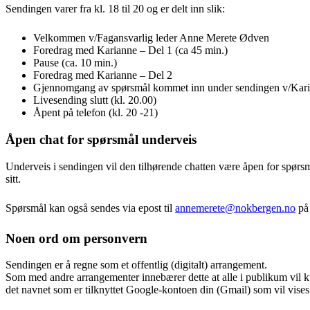
Sendingen varer fra kl. 18 til 20 og er delt inn slik:
Velkommen v/Fagansvarlig leder Anne Merete Ødven
Foredrag med Karianne – Del 1 (ca 45 min.)
Pause (ca. 10 min.)
Foredrag med Karianne – Del 2
Gjennomgang av spørsmål kommet inn under sendingen v/Kar
Livesending slutt (kl. 20.00)
Åpent på telefon (kl. 20 -21)
Åpen chat for spørsmål underveis
Underveis i sendingen vil den tilhørende chatten være åpen for spørsmå
sitt.
Spørsmål kan også sendes via epost til
annemerete@nokbergen.no
på 
Noen ord om personvern
Sendingen er å regne som et offentlig (digitalt) arrangement.
Som med andre arrangementer innebærer dette at alle i publikum vil k
det navnet som er tilknyttet Google-kontoen din (Gmail) som vil vises 