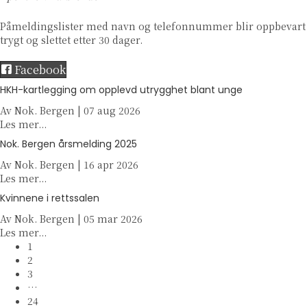
Påmeldingslister med navn og telefonnummer blir oppbevart
trygt og slettet etter 30 dager.
Facebook
HKH-kartlegging om opplevd utrygghet blant unge
Av
Nok. Bergen
|
07 aug 2026
a
Les mer...
b
Nok. Bergen årsmelding 2025
o
Av
Nok. Bergen
u
|
16 apr 2026
a
Les mer...
t
b
H
Kvinnene i rettssalen
o
K
Av
Nok. Bergen
u
|
05 mar 2026
H
a
Les mer...
t
-
b
1
N
k
o
2
o
a
u
3
k
r
t
…
.
t
K
24
B
l