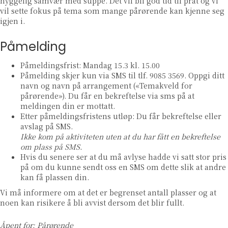
hyggelig samvær med suppe. Det vil bli god tid til prat og vi
vil sette fokus på tema som mange pårørende kan kjenne seg
igjen i.
Påmelding
Påmeldingsfrist: Mandag 15.3 kl. 15.00
Påmelding skjer kun via SMS til tlf. 9085 3569. Oppgi ditt
navn og navn på arrangement («Temakveld for
pårørende»). Du får en bekreftelse via sms på at
meldingen din er mottatt.
Etter påmeldingsfristens utløp: Du får bekreftelse eller
avslag på SMS.
Ikke kom på aktiviteten uten at du har fått en bekreftelse
om plass på SMS.
Hvis du senere ser at du må avlyse hadde vi satt stor pris
på om du kunne sendt oss en SMS om dette slik at andre
kan få plassen din.
Vi må informere om at det er begrenset antall plasser og at
noen kan risikere å bli avvist dersom det blir fullt.
Åpent for: Pårørende