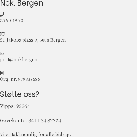
Nok. Bergen
e
t
b
l
55 90 49 90
a
n
S
t
t
St. Jakobs plass 9, 5008 Bergen
u
.
n
J
p
g
a
o
post@nokbergen
e
k
s
o
t
O
b
@
r
Org. nr. 979338686
s
n
g
p
o
.
Støtte oss?
l
k
n
a
b
r
Vipps: 92264
s
e
.
s
r
9
9
Gavekonto:
3411 34 82224
g
7
,
e
9
5
n
3
Vi er takknemlig for alle bidrag.